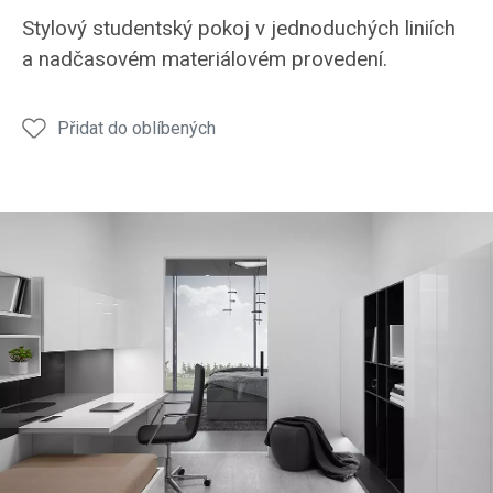
minimalistický
minimalistický
Stylový studentský pokoj v jednoduchých liniích
studentský
studentský
a nadčasovém materiálovém provedení.
pokoj
pokoj
Přidat do oblíbených