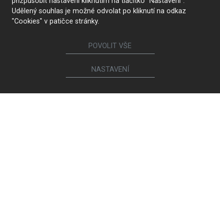
přizpůsobit nastavení kliknutím na tlačítko "Nastavení".
Udělený souhlas je možné odvolat po kliknutí na odkaz
"Cookies" v patičce stránky.
POVOLIT VŠE
NASTAVENÍ
Proč HANÁK
HANÁK Interior Concept
Tradice a řemeslo