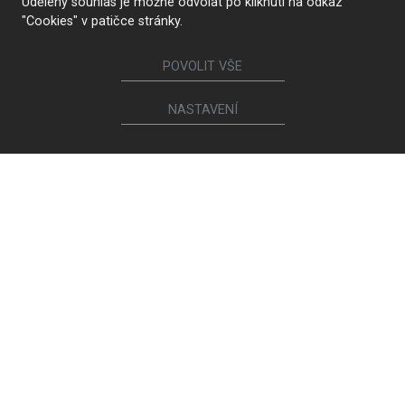
Udělený souhlas je možné odvolat po kliknutí na odkaz
"Cookies" v patičce stránky.
POVOLIT VŠE
NASTAVENÍ
KONTAKTUJTE NÁS
Sledujte nás