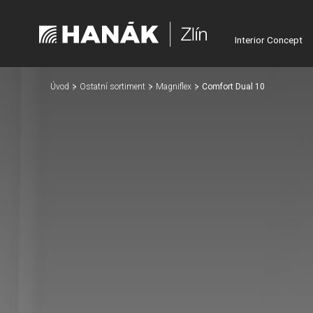
Interior Concept
Úvod
Ostatní sortiment
Magniflex
Comfort Dual 10