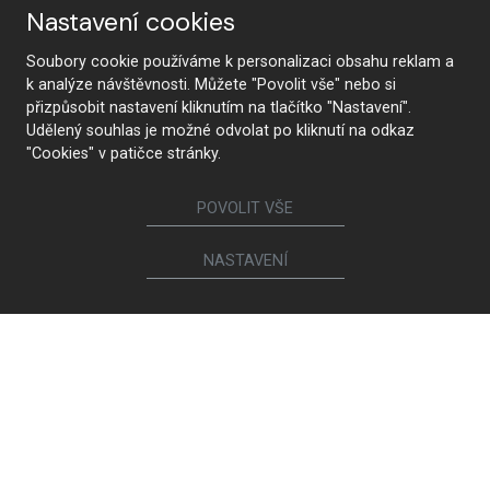
Nastavení cookies
Soubory cookie používáme k personalizaci obsahu reklam a
k analýze návštěvnosti. Můžete "Povolit vše" nebo si
KONTAKTUJTE NÁS
přizpůsobit nastavení kliknutím na tlačítko "Nastavení".
Udělený souhlas je možné odvolat po kliknutí na odkaz
"Cookies" v patičce stránky.
Sledujte nás
POVOLIT VŠE
NASTAVENÍ
Nábytek
Kuchyně
Jídelní židle a křesílka
Interiérové dveře
Sedací soupravy a křesla
Šatny a šatní skříně
Knihovny a komody
Postele a noční stolky
Koupelny
Obývací sestavy
Dětské a studentské pokoje
Jídelní a konferenční stoly
Pracovny