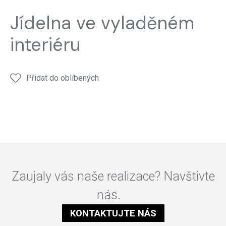
Realizace
Realizace
Realizace
Realizace
Reali
Jídelna ve vyladěném
Interiér
Interiér
Interiér
Interiér
Interi
Jídelna
Jídelna
Jídelna
Jídelna
Jídel
interiéru
Přidat do oblíbených
Zaujaly vás naše realizace? Navštivte
nás.
KONTAKTUJTE NÁS